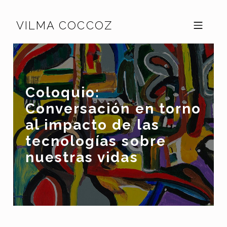
Skip to footer
Skip to main navigation
Skip to main content
VILMA COCCOZ
MOBILE MENU
Coloquio:
Conversación en torno
al impacto de las
tecnologías sobre
nuestras vidas