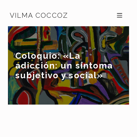
Skip to footer
Skip to main navigation
Skip to main content
VILMA COCCOZ
MOBILE MENU
Coloquio: «La
adicción: un síntoma
subjetivo y social»