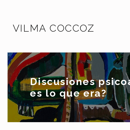
Skip to footer
Skip to main navigation
Skip to main content
VILMA COCCOZ
Discusiones psicoa
es lo que era?