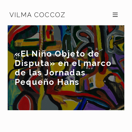
Skip to footer
Skip to main navigation
Skip to main content
VILMA COCCOZ
MOBILE MENU
«El Niño Objeto de
Disputa» en el marco
de las Jornadas
Pequeño Hans