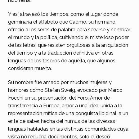
hizo reina.
r
Y así atravesó los tiempos, como el lugar donde
o
germinaría el alfabeto que Cadmo, su hermano,
p
ofreció a los seres de palabra para servirse y nombrar
a
el mundo y la política, cultivando el misterioso poder
de las letras, que resisten orgullosas a la aniquilación
del tiempo y a la traducción definitiva en otras
lenguas de los tesoros de aquélla, que algunos
consideran muerta.
Su nombre fue amado por muchos mujeres y
hombres como Stefan Sweig, evocado por Marco
Focchi en su presentación del Foro. Amor de
transferencia a Europa: amor a una idea, unida a la
representación mítica de una conquista libidinal, a un
ente de saber, hecha del humus de las diversas
lenguas habladas en las distintas comunidades cuya
visita no requería documentos, sólo el deseo