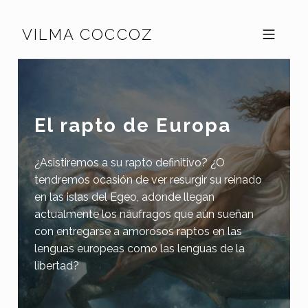
Skip to footer
Skip to main navigation
Skip to main content
VILMA COCCOZ
MOBILE MENU
El rapto de Europa
¿Asistiremos a su rapto definitivo? ¿O
tendremos ocasión de ver resurgir su reinado
en las islas del Egeo, adonde llegan
actualmente los náufragos que aún sueñan
con entregarse a amorosos raptos en las
lenguas europeas como las lenguas de la
libertad?