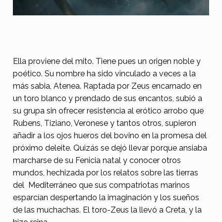
E
Ella proviene del mito. Tiene pues un origen noble y
poético. Su nombre ha sido vinculado a veces a la
l
más sabia, Atenea. Raptada por Zeus encarnado en
r
un toro blanco y prendado de sus encantos, subió a
a
su grupa sin ofrecer resistencia al erótico arrobo que
p
Rubens, Tiziano, Veronese y tantos otros, supieron
añadir a los ojos hueros del bovino en la promesa del
t
próximo deleite. Quizás se dejó llevar porque ansiaba
o
marcharse de su Fenicia natal y conocer otros
d
mundos, hechizada por los relatos sobre las tierras
del Mediterráneo que sus compatriotas marinos
e
esparcían despertando la imaginación y los sueños
E
de las muchachas. El toro-Zeus la llevó a Creta, y la
u