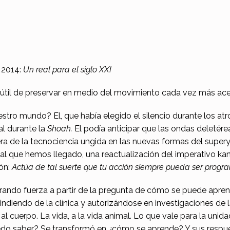
 2014:
Un real para el siglo XXI
s útil de preservar en medio del movimiento cada vez más ac
tro mundo? El, que había elegido el silencio durante los atr
l durante la
Shoah.
El podía anticipar que las ondas deletére
ífera de la tecnociencia ungida en las nuevas formas del sup
a al que hemos llegado, una reactualización del imperativo ka
ión:
Actúa de tal suerte que tu acción siempre pueda ser prog
rando fuerza a partir de la pregunta de cómo se puede apren
ndiendo de la clínica y autorizándose en investigaciones de la
, al cuerpo. La vida, a la vida animal. Lo que vale para la uni
puedo saber? Se transformó en ¿cómo se aprende? Y sus resp