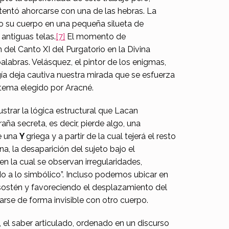
ntentó ahorcarse con una de las hebras. La
o su cuerpo en una pequeña silueta de
 antiguas telas.
[7]
El momento de
 del Canto XI del Purgatorio en la Divina
 palabras. Velásquez, el pintor de los enigmas,
gía deja cautiva nuestra mirada que se esfuerza
l tema elegido por Aracné.
strar la lógica estructural que Lacan
ña secreta, es decir, pierde algo, una
de una
Y
griega y a partir de la cual tejerá el resto
na, la desaparición del sujeto bajo el
en la cual se observan irregularidades,
do a lo simbólico”. Incluso podemos ubicar en
 sostén y favoreciendo el desplazamiento del
ularse de forma invisible con otro cuerpo.
, el saber articulado, ordenado en un discurso