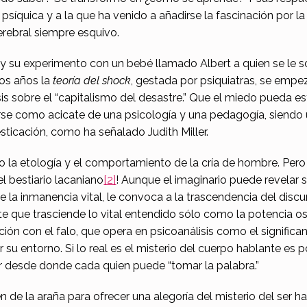
 psíquica y a la que ha venido a añadirse la fascinación por 
erebral siempre esquivo.
 y su experimento con un bebé llamado Albert a quien se le 
mos años la
teoría del shock
, gestada por psiquiatras, se empe
is sobre el “capitalismo del desastre.” Que el miedo pueda 
se como acicate de una psicología y una pedagogía, siendo 
icación, como ha señalado Judith Miller.
a etología y el comportamiento de la cría de hombre. Pero ¡q
el bestiario lacaniano
[2]
! Aunque el imaginario puede revelar 
la inmanencia vital, le convoca a la trascendencia del discur
e que trasciende lo vital entendido sólo como la potencia os
ción con el falo, que opera en psicoanálisis como el significan
or su entorno. Si lo real es el misterio del cuerpo hablante es
ar desde donde cada quien puede “tomar la palabra.”
 de la araña para ofrecer una alegoría del misterio del ser ha