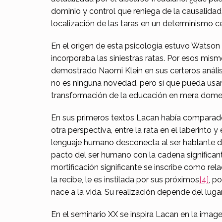
a
dominio y control que reniega de la causalidad
a
localización de las taras en un determinismo c
r
En el origen de esta psicología estuvo Watson
incorporaba las siniestras ratas. Por esos mis
a
demostrado Naomi Klein en sus certeros anális
ñ
no es ninguna novedad, pero sí que pueda usar
transformación de la educación en mera domest
a
En sus primeros textos Lacan había comparado l
otra perspectiva, entre la rata en el laberinto y 
lenguaje humano desconecta al ser hablante de 
pacto del ser humano con la cadena significant
mortificación significante se inscribe como rela
la recibe, le es instilada por sus próximos
[4]
, p
nace a la vida. Su realización depende del lug
En el seminario XX se inspira Lacan en la imagen