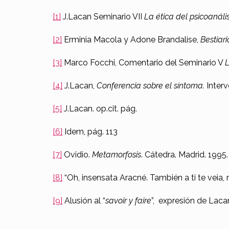
[1]
J.Lacan Seminario VII
La ética del psicoanális
[2]
Erminia Macola y Adone Brandalise,
Bestiar
[3]
Marco Focchi, Comentario del Seminario V
L
[4]
J.Lacan,
Conferencia sobre el síntoma.
Interv
[5]
J.Lacan. op.cit. pág.
[6]
Idem, pág. 113
[7]
Ovidio.
Metamorfosis
. Cátedra. Madrid. 199
[8]
“Oh, insensata Aracné. También a ti te veia,
[9]
Alusión al “
savoir y faire
”, expresión de Laca
Skip back to main navigation