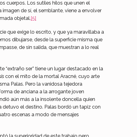
os cuerpos. Los sutiles hilos que unen el
a imagen de sí, el semblante, viene a envolver
lamada objetal.
[5]
ie que exige lo escrito, y que ya maravillaba a
vemos dibujarse, desde la superficie misma que
mpasse, de sin salida, que muestran a lo real
e “extraño ser” tiene un lugar destacado en la
is
con el mito de la mortal Aracné, cuyo arte
isma Palas. Pero la vanidosa tejedora
forma de anciana a la arrogante joven
ndió aún más a la insolente doncella quien
da detuvo el destino. Palas bordó un tapiz con
 cuatro escenas a modo de mensajes
aptó la superioridad de este trabajo pero,