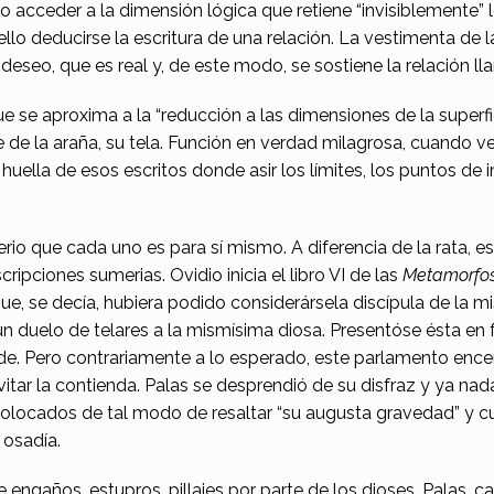
 acceder a la dimensión lógica que retiene “invisiblemente” l
llo deducirse la escritura de una relación. La vestimenta de l
l deseo, que es real y, de este modo, se sostiene la relación l
 se aproxima a la “reducción a las dimensiones de la superfic
re de la araña, su tela. Función en verdad milagrosa, cuando 
huella de esos escritos donde asir los límites, los puntos de i
io que cada uno es para sí mismo. A diferencia de la rata, est
cripciones sumerias. Ovidio inicia el libro VI de las
Metamorfos
ue, se decía, hubiera podido considerársela discípula de la m
n duelo de telares a la mismísima diosa. Presentóse ésta en 
lde. Pero contrariamente a lo esperado, este parlamento ence
evitar la contienda. Palas se desprendió de su disfraz y ya na
r colocados de tal modo de resaltar “su augusta gravedad” y
 osadía.
e engaños, estupros, pillajes por parte de los dioses. Palas, c