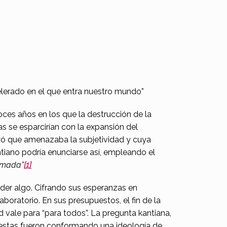
elerado en el que entra nuestro mundo”
oces años en los que la destrucción de la
as se esparcirían con la expansión del
eryó que amenazaba la subjetividad y cuya
ntiano podría enunciarse así, empleando el
ramada”
[1]
der algo. Cifrando sus esperanzas en
boratorio. En sus presupuestos, el fin de la
dad vale para “para todos”. La pregunta kantiana,
uestas fueron conformando una ideología de