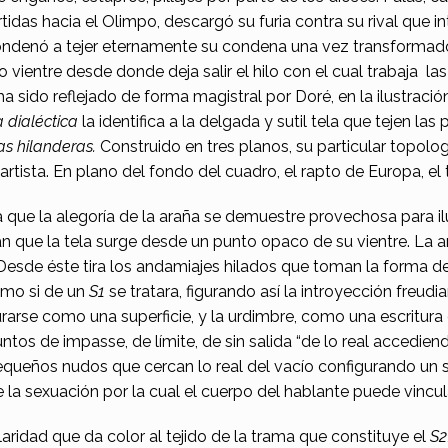
idas hacia el Olimpo, descargó su furia contra su rival que i
 condenó a tejer eternamente su condena una vez transformad
ientre desde donde deja salir el hilo con el cual trabaja las
sido reflejado de forma magistral por Doré, en la ilustración
a dialéctica
la identifica a la delgada y sutil tela que tejen las
s hilanderas.
Construido en tres planos, su particular topolo
el artista. En plano del fondo del cuadro, el rapto de Europa, e
ue la alegoría de la araña se demuestre provechosa para ilu
n que la tela surge desde un punto opaco de su vientre. La ara
. Desde éste tira los andamiajes hilados que toman la forma 
como si de un
S1
se tratara, figurando así la introyección freudia
urarse como una superficie, y la urdimbre, como una escritura 
ntos de impasse, de límite, de sin salida “de lo real accedien
 pequeños nudos que cercan lo real del vacío configurando un
a de la sexuación por la cual el cuerpo del hablante puede vinc
laridad que da color al tejido de la trama que constituye el
S2