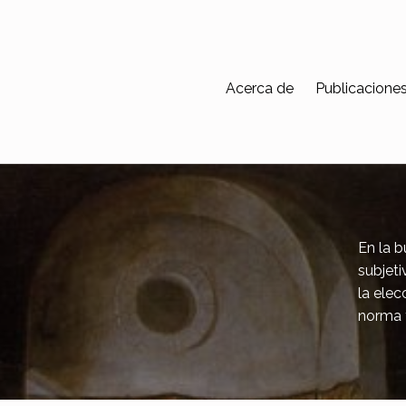
Acerca de
Publicacione
En la b
subjeti
la elec
norma y