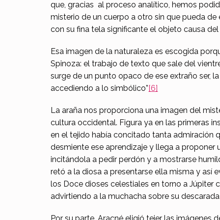
que, gracias al proceso analítico, hemos podido
misterio de un cuerpo a otro sin que pueda de e
con su fina tela significante el objeto causa de
Esa imagen de la naturaleza es escogida porque
Spinoza: el trabajo de texto que sale del vient
surge de un punto opaco de ese extraño ser, la 
accediendo a lo simbólico”
[6]
La araña nos proporciona una imagen del mister
cultura occidental. Figura ya en las primeras ins
en el tejido había concitado tanta admiración q
desmiente ese aprendizaje y llega a proponer u
incitándola a pedir perdón y a mostrarse humi
retó a la diosa a presentarse ella misma y así 
los Doce dioses celestiales en torno a Júpite
advirtiendo a la muchacha sobre su descarada
Por su parte, Aracné eligió tejer las imágenes d