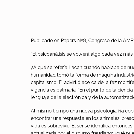
L
Publicado en Papers Nº8, Congreso de la AMP
a
“El psicoanálisis se volverá algo cada vez má
r
¿A qué se refería Lacan cuando hablaba de nues
humanidad tomó la forma de máquina industria
a
capitalismo. El advirtió acerca de la faz mort
t
vigencia es palmaria: “En el punto de la cienci
lenguaje de la electrónica y de la automatizac
a
Al mismo tiempo una nueva psicología iría cob
o
encontrar una respuesta en los animales, presci
l
vida es sobrevivir. El ser se identifica entonces
actualizada por el discurso freudiano: ¿qué 