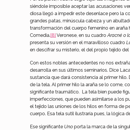
siéndole imposible aceptar las acusaciones vert
diosa llegó a impedir este desenlace pero la
grandes patas, minúscula cabeza y un abultado v
transformación del cuerpo femenino en araña ha 
Comedia.
[8]
Veronese, en su cuadro
Aracné o l
presenta su versión en el maravilloso cuadro
La
en descifrar su misterio, el del propio tejido d
Con estos nobles antecedentes no nos extraña q
desarrolla en sus últimos seminarios. Dice Laca
sustancia que dará consistencia al primer hilo
de la tela. Al primer hilo la araña se lo come, 
significante traumático. La tela bien puede fig
imperfecciones, que pueden asimilarse a los pu
el tejido las uniones de los hilos en forma de
cuerpo. Esa tela sutil ilustraría pues, la lógic
Ese significante
Uno
porta la marca de la singu