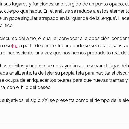
r sus lugares y funciones: uno, surgido de un punto opaco, el 
 del cuerpo que habla. En el análisis se reduce a estos elemen
e un goce singular, atrapado en la “guarida de la lengua”. Hace
lítico.
iscurso del amo, el cual, al convocar a la oposición, condena a
on eso
[9]
, a partir de ceñir el lugar donde se secreta la satisf
ro inconsciente, una vez que nos hemos probado lo real de la
os, hilos y nudos que nos ayudan a preservar el lugar del mis
a analizante, la de tejer su propia tela para habitar el discu
que se ocupa de enriquecer los telares para que nuevas tramas 
a, con el hilo del deseo.
 subjetivos, el siglo XXI se presenta como el tiempo de la el