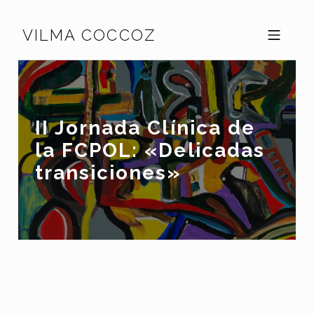
Skip to footer
Skip to main navigation
Skip to main content
VILMA COCCOZ
MOBILE MENU
II Jornada Clínica de
la FCPOL: «Delicadas
transiciones»