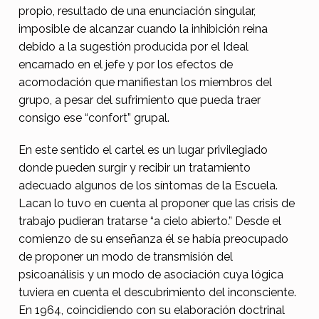
o
propio, resultado de una enunciación singular,
o
imposible de alcanzar cuando la inhibición reina
debido a la sugestión producida por el Ideal
r
encarnado en el jefe y por los efectos de
i
acomodación que manifiestan los miembros del
g
grupo, a pesar del sufrimiento que pueda traer
consigo ese “confort” grupal.
i
n
En este sentido el cartel es un lugar privilegiado
a
donde pueden surgir y recibir un tratamiento
adecuado algunos de los síntomas de la Escuela.
l
Lacan lo tuvo en cuenta al proponer que las crisis de
p
trabajo pudieran tratarse “a cielo abierto.” Desde el
a
comienzo de su enseñanza él se había preocupado
r
de proponer un modo de transmisión del
psicoanálisis y un modo de asociación cuya lógica
a
tuviera en cuenta el descubrimiento del inconsciente.
l
En 1964, coincidiendo con su elaboración doctrinal