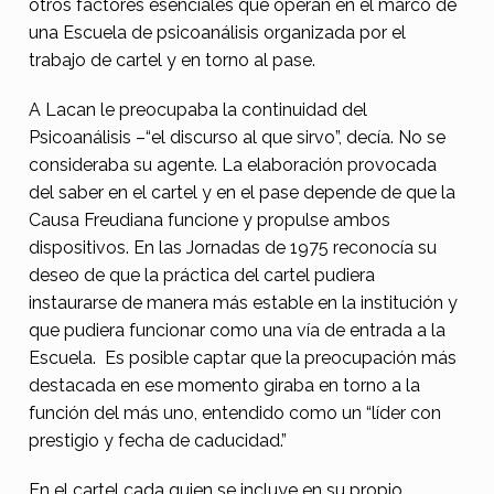
otros factores esenciales que operan en el marco de
s
una Escuela de psicoanálisis organizada por el
a
trabajo de cartel y en torno al pase.
b
A Lacan le preocupaba la continuidad del
e
Psicoanálisis –“el discurso al que sirvo”, decía. No se
r
consideraba su agente. La elaboración provocada
e
del saber en el cartel y en el pase depende de que la
n
Causa Freudiana funcione y propulse ambos
dispositivos. En las Jornadas de 1975 reconocía su
e
deseo de que la práctica del cartel pudiera
l
instaurarse de manera más estable en la institución y
m
que pudiera funcionar como una vía de entrada a la
Escuela. Es posible captar que la preocupación más
a
destacada en ese momento giraba en torno a la
r
función del más uno, entendido como un “líder con
c
prestigio y fecha de caducidad.”
o
En el cartel cada quien se incluye en su propio