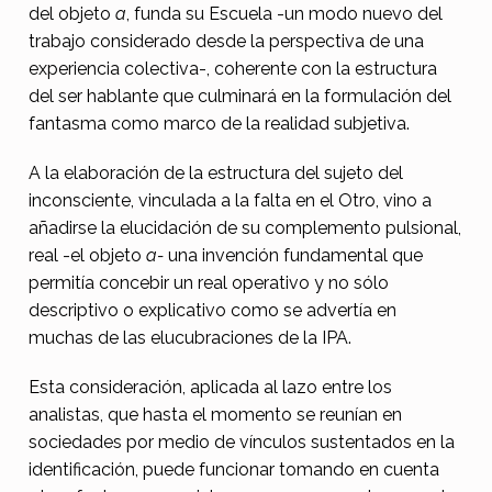
a
del objeto
a
, funda su Escuela -un modo nuevo del
trabajo considerado desde la perspectiva de una
e
experiencia colectiva-, coherente con la estructura
l
del ser hablante que culminará en la formulación del
a
fantasma como marco de la realidad subjetiva.
b
A la elaboración de la estructura del sujeto del
o
inconsciente, vinculada a la falta en el Otro, vino a
r
añadirse la elucidación de su complemento pulsional,
a
real -el objeto
a-
una invención fundamental que
permitía concebir un real operativo y no sólo
c
descriptivo o explicativo como se advertía en
i
muchas de las elucubraciones de la IPA.
ó
Esta consideración, aplicada al lazo entre los
n
analistas, que hasta el momento se reunían en
d
sociedades por medio de vínculos sustentados en la
e
identificación, puede funcionar tomando en cuenta