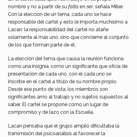
d
nombre y no a partir de su
falta en ser
, señala Miller.
e
Con la elección de un tema, cada uno se hace
l
responsable del cartel y esto le importa muchísimo a
Lacan: la responsabilidad del cartel no atañe
a
solamente al más uno, sino que concierne al conjunto
E
de los que forman parte de él.
s
La elección del tema que causa la reunión funciona
c
como una insignia, como un significante que oficia de
u
presentación de cada uno, con el cada uno se
e
inscribe en el cartel a título de su nombre propio.
Desde ese punto de vista, los miembros son
l
significantes amo al trabajo y no sujetos supuestos al
a
saber. El cartel se propone como un lugar de
compromiso y de lazo con la Escuela.
Lacan pensaba que el grupo amplio dificultaba la
transmisión del psicoanálisis al favorecer la