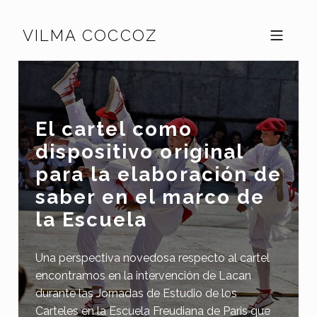
Skip to footer
Skip to main navigation
Skip to main content
VILMA COCCOZ
MOBILE MENU
El cartel como
dispositivo original
para la elaboración de
saber en el marco de
la Escuela
Una perspectiva novedosa respecto al cartel
encontramos en la intervención de Lacan
durante las Jornadas de Estudio de los
Carteles en la Escuela Freudiana de Paris que