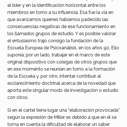
c
el líder y en la identificación horizontal entre los
o
miembros en torno a su influencia. Esa fue la vía en
que avanzamos quienes habíamos padecido las
m
consecuencias negativas de ese funcionamiento en
o
los llamados grupos de estudio. Y es posible valorar
d
el entusiasmo trajo consigo la fundación de la
i
Escuela Europea de Psicoanálisis, en los años 90. Ello
suponía, por un lado, trabajar en el marco de este
s
original dispositivo con colegas de otros grupos que
p
en ese momento se reunían en torno a la formación
o
de la Escuela y, por otro, intentar contribuir al
esclarecimiento doctrinal acerca de la novedad que
s
aporta este singular modo de investigación o estudio
i
con otros.
t
Si en el cartel tiene lugar una “elaboración provocada”
i
según la expresión de Miller es debido a que en él se
v
toma en cuenta la dificultad de elaborar un saber