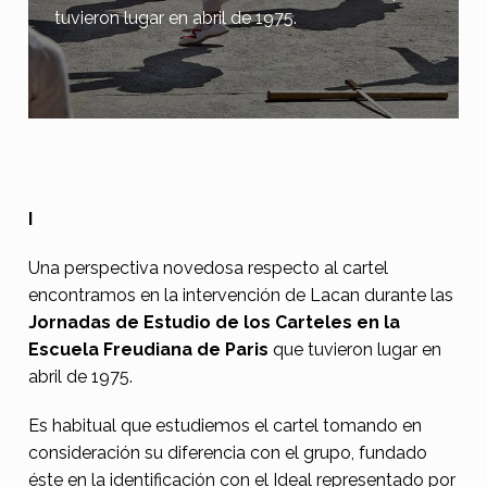
tuvieron lugar en abril de 1975.
E
I
l
Una perspectiva novedosa respecto al cartel
c
encontramos en la intervención de Lacan durante las
a
Jornadas de Estudio de los Carteles en la
Escuela Freudiana de Paris
que tuvieron lugar en
r
abril de 1975.
t
e
Es habitual que estudiemos el cartel tomando en
consideración su diferencia con el grupo, fundado
l
éste en la identificación con el Ideal representado por