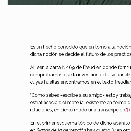
L
Es un hecho conocido que en torno a la noción 
dicha noción se decide el futuro de los practic
a
Al leer la carta Nº 69 de Freud en donde formu
b
comprobamos que la invención del psicoanálisis 
a
cuyas huellas encontramos en el texto freudia
t
“Como sabes -escribe a su amigo- estoy trabaj
estratificación: el material existente en form
a
relaciones, en cierto modo una transcripción.”
[1
l
En el primer esquema tópico de dicho aparato 
l
en
Signos de la percepción
hay cuatro (y en ord