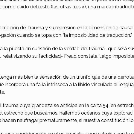
 como caído del resto (las otras tres
x
), una marca intraduci
nscripción del trauma y su represión en la dimensión de causal
rogación cuando se topa con “la imposibilidad de traducción.”
o a la puesta en cuestión de la verdad del trauma -que será su
, relativizando su facticidad- Freud constata “…algo imposibl
“…tenga más bien la sensación de un triunfo que de una derrota.
e incorpora una falla intrínseca a la libido vinculada al lengu
ante.
el trauma cuya grandeza se anticipa en la carta 54, en estre
 del estrecho que buscamos, hallemos océanos cuya explorac
s hacen naufragar prematuramente, si nuestra constitución lo
na nueva consideración en el psicoanálisis que culmina con l