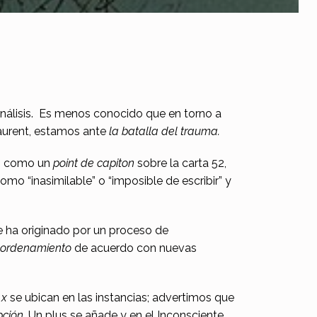
análisis. Es menos conocido que en torno a
 Laurent, estamos ante
la batalla del trauma.
os” como un
point de capiton
sobre la carta 52,
omo “inasimilable” o “imposible de escribir” y
e ha originado por un proceso de
eordenamiento
de acuerdo con nuevas
s
x
se ubican en las instancias; advertimos que
pción
. Un plus se añade y en el Inconsciente