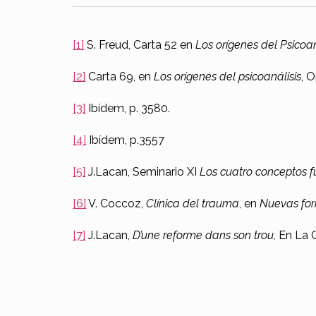
[1]
S. Freud, Carta 52 en
Los orígenes del Psicoan
[2]
Carta 69, en
Los orígenes del psicoanálisis
, O
[3]
Ibídem, p. 3580.
[4]
Ibídem, p.3557
[5]
J.Lacan, Seminario XI
Los cuatro conceptos f
[6]
V. Coccoz,
Clínica del trauma
, en
Nuevas for
[7]
J.Lacan,
D’une reforme dans son trou,
En La C
Skip back to main navigation