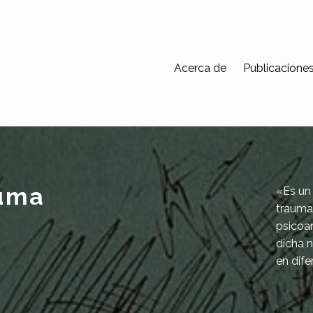
Acerca de
Publicacione
auma
«Es un
trauma 
psicoan
dicha n
en dife