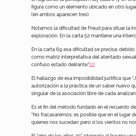
figura como un elemento ubicado en otro lugar,
a
(en ambos aparecen tres).
d
Notamos la dificultad de Freud para situar la i
e
exploración. En la carta 52 mantiene una inter
l
En la carta 69 esa dificultad se precisa: debid
como matriz interpretativa del atentado sexual
t
confuso estado delirante.”
[2]
r
El hallazgo de esa imposibilidad justifica que 
a
autorización a la práctica de un saber nuevo qu
singular de la asociación libre de cada analiz
u
m
Es el fin del método fundado en el recuerdo d
“No fracasaremos: es posible que en el lugar
a
quienes nos sucedan; pero si los vientos no no
El “giro de los años 20” otorgaría al trauma u