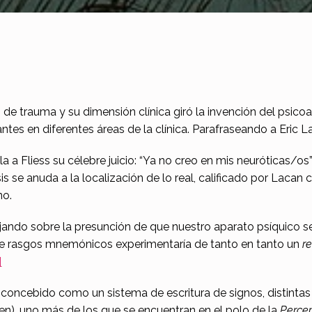
de trauma y su dimensión clínica giró la invención del psico
antes en diferentes áreas de la clínica. Parafraseando a Eric
la a Fliess su célebre juicio: “Ya no creo en mis neuróticas/
se anuda a la localización de lo real, calificado por Lacan c
no.
ando sobre la presunción de que nuestro aparato psíquico s
a de rasgos mnemónicos experimentaría de tanto en tanto un
r
]
concebido como un sistema de escritura de signos, distinta
en), uno más de los que se encuentran en el polo de la
Perce