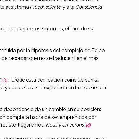
ble al sistema
Preconsciente
y a la
Consciencia
idad sexual de los síntomas, el faro de su
stituida por la hipótesis del complejo de Edipo
e de recordar que no se traduce ni en el más
”
[3]
Porque esta verificación coincide con la
aje y que deberá ser explorada en la experiencia
cha dependencia de un cambio en su posición:
ión completa habrá de ser emprendida por
 resiste, llegaremos:
Nous y arriverons.”
[4]
a elaboración de la Segunda tópica donde Lacan