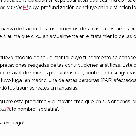
ton
y
tyché
[5]
cuya profundización concluye en la distinción ló
nseñanza de Lacan -los fundamentos de la clínica- estamos en
el trauma que circulan actualmente en el tratamiento de las ca
l nuevo modelo de salud mental cuyo fundamento se conoce 
erpretaciones sesgadas de las contribuciones analíticas. Este
endo el aval de muchos psiquiatras que, confesando su ignora
tuvo lugar en Madrid, una de estas personas (PAR: afectados
rtió los traumas reales en fantasías.
quiere esta proclama y el movimiento que, en sus orígenes, d
ou,
[7]
, lo nombró “sociatría”.
á en juego!