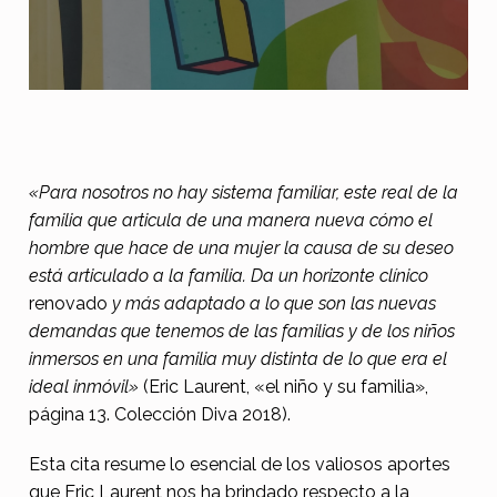
L
«Para nosotros no hay sistema familiar, este real de la
familia que articula de una manera nueva cómo el
o
hombre que hace de una mujer la causa de su deseo
r
está articulado a la familia. Da un horizonte clínico
e
renovado
y más adaptado a lo que son las nuevas
a
demandas que tenemos de las familias y de los niños
inmersos en una familia muy distinta de lo que era el
l
ideal inmóvil»
(Eric Laurent, «el niño y su familia»,
d
página 13. Colección Diva 2018).
e
Esta cita resume lo esencial de los valiosos aportes
l
que Eric Laurent nos ha brindado respecto a la