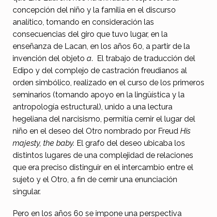
a
concepción del niño y la familia en el discurso
f
analítico, tomando en consideración las
consecuencias del giro que tuvo lugar, en la
a
enseñanza de Lacan, en los años 60, a partir de la
m
invención del objeto
a
. El trabajo de traducción del
i
Edipo y del complejo de castración freudianos al
l
orden simbólico, realizado en el curso de los primeros
seminarios (tomando apoyo en la lingüística y la
i
antropología estructural), unido a una lectura
a
hegeliana del narcisismo, permitía cernir el lugar del
niño en el deseo del Otro nombrado por Freud
His
majesty, the baby.
El grafo del deseo ubicaba los
distintos lugares de una complejidad de relaciones
que era preciso distinguir en el intercambio entre el
sujeto y el Otro, a fin de cernir una enunciación
singular.
Pero en los años 60 se impone una perspectiva