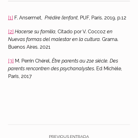
[1]
F. Ansermet,
Prédire l’enfant
, PUF, París. 2019, p.12
[2]
Hacerse su familia,
Citado por V. Coccoz
en
Nuevas formas del malestar en la cultura.
Grama.
Buenos Aires. 2021
[3]
M. Perrin Chérel,
Être parents au 21e siécle. Des
parents rencontren des psychanalystes
. Ed Michèle,
Paris, 2017
Skip back to main navigation
Navegación de entradas
PREVIOUS ENTRADA