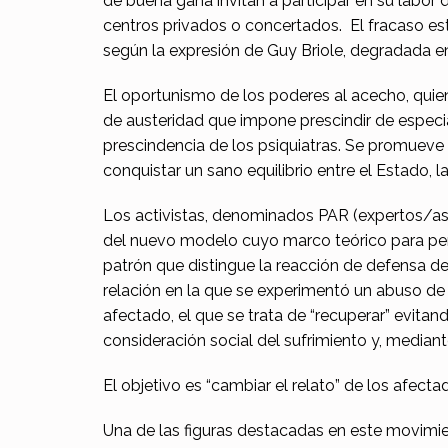
de buena gana invitan a participar en su labor 
centros privados o concertados. El fracaso est
según la expresión de Guy Briole, degradada 
El oportunismo de los poderes al acecho, quie
de austeridad que impone prescindir de especial
prescindencia de los psiquiatras. Se promuev
conquistar un sano equilibrio entre el Estado, l
Los activistas, denominados PAR (expertos/as p
del nuevo modelo cuyo marco teórico para pensa
patrón que distingue la reacción de defensa d
relación en la que se experimentó un abuso de 
afectado, el que se trata de “recuperar” evitan
consideración social del sufrimiento y, mediant
El objetivo es “cambiar el relato” de los afect
Una de las figuras destacadas en este movimien