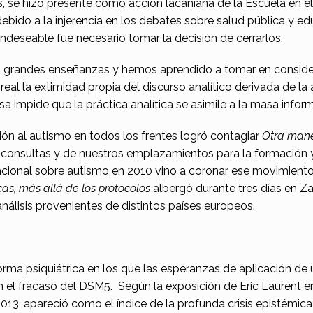
das, se hizo presente como acción lacaniana de la Escuela en 
ebido a la injerencia en los debates sobre salud pública y ed
 indeseable fue necesario tomar la decisión de cerrarlos.
o grandes enseñanzas y hemos aprendido a tomar en conside
al la extimidad propia del discurso analítico derivada de la a
sa impide que la práctica analítica se asimile a la masa infor
ación al autismo en todos los frentes logró contagiar
Otra man
 consultas y de nuestros emplazamientos para la formación y l
ernacional sobre autismo en 2010 vino a coronar ese movimiento
as, más allá de los protocolos
albergó durante tres días en Z
análisis provenientes de distintos países europeos.
eforma psiquiátrica en los que las esperanzas de aplicación d
l fracaso del DSM5. Según la exposición de Eric Laurent e
2013, apareció como el índice de la profunda crisis epistémica