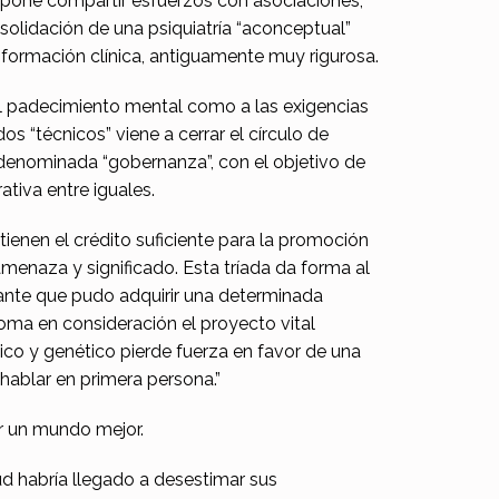
 supone compartir esfuerzos con asociaciones,
solidación de una psiquiatría “aconceptual”
 formación clínica, antiguamente muy rigurosa.
el padecimiento mental como a las exigencias
s “técnicos” viene a cerrar el círculo de
denominada “gobernanza”, con el objetivo de
ativa entre iguales.
ienen el crédito suficiente para la promoción
menaza y significado. Esta tríada da forma al
zante que pudo adquirir una determinada
toma en consideración el proyecto vital
ógico y genético pierde fuerza en favor de una
“hablar en primera persona.”
ir un mundo mejor.
ud habría llegado a desestimar sus