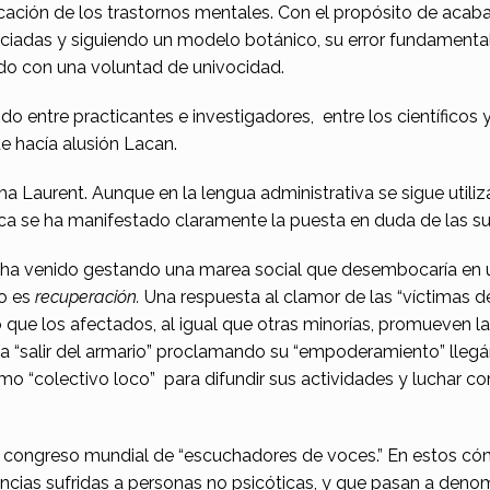
ficación de los trastornos mentales. Con el propósito de acab
nciadas y siguiendo un modelo botánico, su error fundamenta
ado con una voluntad de univocidad.
o entre practicantes e investigadores, entre los científicos y
ue hacía alusión Lacan.
 Laurent. Aunque en la lengua administrativa se sigue utiliza
ínica se ha manifestado claramente la puesta en duda de las su
 ha venido gestando una marea social que desembocaría en u
mo es
recuperación.
Una respuesta al clamor de las “víctimas de 
que los afectados, al igual que otras minorías, promueven la
, a “salir del armario” proclamando su “empoderamiento” llegán
o “colectivo loco” para difundir sus actividades y luchar con
II congreso mundial de “escuchadores de voces.” En estos có
vencias sufridas a personas no psicóticas, y que pasan a deno