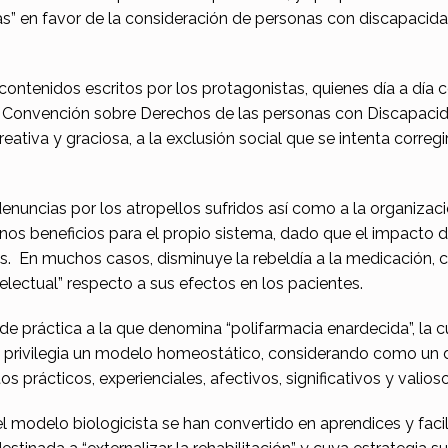
etas” en favor de la consideración de personas con discapacid
.
 contenidos escritos por los protagonistas, quienes día a día 
a Convención sobre Derechos de las personas con Discapaci
ativa y graciosa, a la exclusión social que se intenta corregi
nuncias por los atropellos sufridos así como a la organizaci
nos beneficios para el propio sistema, dado que el impacto 
nas. En muchos casos, disminuye la rebeldía a la medicación
electual” respecto a sus efectos en los pacientes.
po de práctica a la que denomina “polifarmacia enardecida”, la
n, privilegia un modelo homeostático, considerando como un 
s prácticos, experienciales, afectivos, significativos y valioso
 el modelo biologicista se han convertido en aprendices y facil