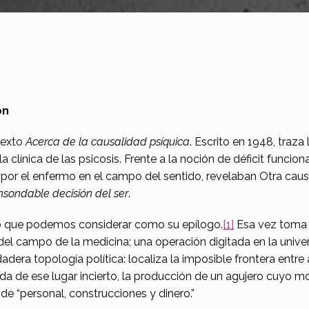
ón
 texto
Acerca de la causalidad psíquica
. Escrito en 1948, traza 
la clínica de las psicosis. Frente a la noción de déficit funci
por el enfermo en el campo del sentido, revelaban Otra causa
nsondable decisión del ser
.
 lo que podemos considerar como su epílogo.
[1]
Esa vez toma p
or del campo de la medicina; una operación digitada en la univer
dadera topología política: localiza la imposible frontera ent
da de ese lugar incierto, la producción de un agujero cuyo mo
e “personal, construcciones y dinero.”