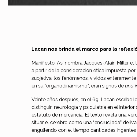
B
Lacan nos brinda el marco para la reflexi
r
Manifiesto. Así nombra Jacques-Alain Miller el
a partir de la consideración ética impuesta por 
e
subjetiva, los fenómenos, vividos enteramente 
v
en su “organodinamismo”; eran signos de
una i
e
Veinte años después, en el 69, Lacan escribe
distinguir neurología y psiquiatría en el interi
m
estatuto de mercancía. El texto revela una ver
a
situar el cerebro como una “encrucijada” deriva
engullendo con el tiempo cantidades ingentes d
n