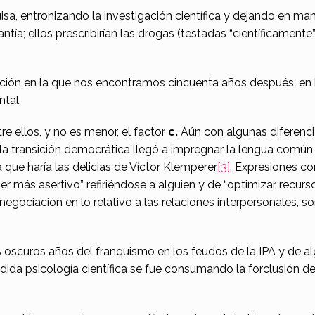
uisa, entronizando la investigación científica y dejando en ma
tía; ellos prescribirían las drogas (testadas “científicamente”
ituación en la que nos encontramos cincuenta años después, e
tal.
 ellos, y no es menor, el factor
c.
Aún con algunas diferenci
e la transición democrática llegó a impregnar la lengua común
 que haría las delicias de Víctor Klemperer
[3]
. Expresiones c
er más asertivo” refiriéndose a alguien y de “optimizar recursos
egociación en lo relativo a las relaciones interpersonales, 
s oscuros años del franquismo en los feudos de la IPA y de al
ndida psicología científica se fue consumando la forclusión 