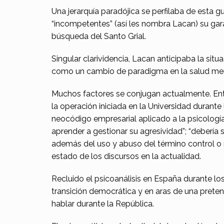
Una jerarquía paradójica se perfilaba de esta g
i
“incompetentes” (así les nombra Lacan) su garan
f
búsqueda del Santo Grial.
i
Singular clarividencia, Lacan anticipaba la s
como un cambio de paradigma en la salud men
e
Muchos factores se conjugan actualmente. Entre
s
la operación iniciada en la Universidad durant
t
neocódigo empresarial aplicado a la psicología
aprender a gestionar su agresividad”; “debería s
o
además del uso y abuso del término control o n
l
estado de los discursos en la actualidad.
a
Recluido el psicoanálisis en España durante lo
transición democrática y en aras de una prete
c
hablar durante la República.
a