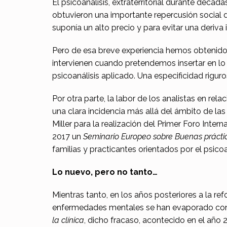
El psicoanálisis, extraterritorial durante déca
n
obtuvieron una importante repercusión social d
suponía un alto precio y para evitar una deriva
i
Pero de esa breve experiencia hemos obtenid
a
intervienen cuando pretendemos insertar en lo re
n
psicoanálisis aplicado. Una especificidad riguro
o
Por otra parte, la labor de los analistas en rel
una clara incidencia más allá del ámbito de las
Miller para la realización del Primer Foro Int
2017 un
Seminario Europeo sobre Buenas práctic
familias y practicantes orientados por el psico
Lo nuevo, pero no tanto…
Mientras tanto, en los años posteriores a la r
enfermedades mentales se han evaporado con e
la clínica
, dicho fracaso, acontecido en el año 