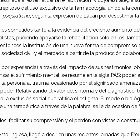
destinada a “externalizar la rehabilitación” y cuya estrategia
repitoso del uso exclusivo de la farmacología, unido a la con
en
psiquiatrería
, según la expresión de Lacan por desestimar la
nes sometidos tanto a la evidencia del creciente aumento d
istas, pudiendo apoyarse la rehabilitación sólo en los llamado
e entonces la institución de una nueva forma de compromiso 
a sociedad civil y el mercado a partir de la producción colabor
or experiencia) a través del impacto de sus testimonios, obt
r el sufrimiento mental, se resume en la sigla PAS: poder, a
e la persona al trauma, ocasionado por el significado amena
poder. Relativizando el valor del síntoma y del diagnóstico, 
do la exclusión social que ratifica el estigma. El modelo biol
e una terapéutica a través de la palabra, se le da ocasión de 
ados, facilitar su comprensión y el perdón con vistas a constru
to, inglesa, llegó a decir en unas recientes jornadas que Fre