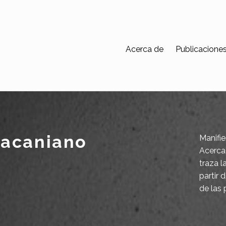
Acerca de
Publicacione
lacaniano
Manifie
Acerca 
traza l
partir 
de las 