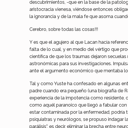
descubrimientos, -que en la base de la patolo
aristocracia vienesa, viéndose entonces obligad
la ignorancia y de la mala fe que asoma cuando 
Cerebro, sobre todas las cosas!!!
Y es que el agujero al que Lacan hacía referenc
falta de lo cual, y en medio del vértigo que pr
científica de que los traumas dejaron secuela
astronómicas para sus investigaciones. Impulsa
ante el argumento económico que mentaba los
Tal y como Yuste ha confesado en algunas entre
padre cuando era pequeño (una biografía de Ram
experiencia de la impotencia como residente,
como aquél paranoico que llegó a fabular con ma
estar contaminada por la enfermedad, podría t
psiquiatras y neurólogos, se propuso indagar la 
parálisis”, es decir, eliminar la brecha entre n