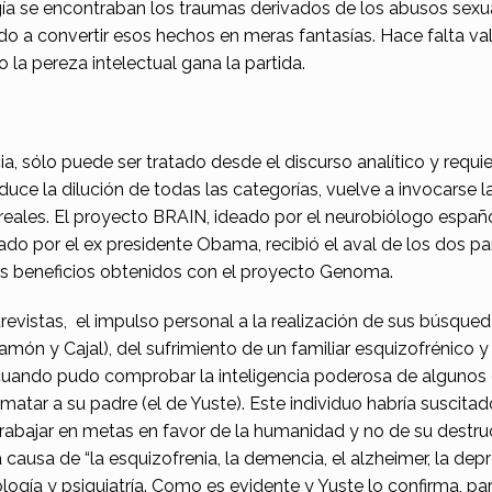
gía se encontraban los traumas derivados de los abusos sexua
o a convertir esos hechos en meras fantasías. Hace falta valo
la pereza intelectual gana la partida.
ia, sólo puede ser tratado desde el discurso analítico y requi
oduce la dilución de todas las categorías, vuelve a invocarse
s reales. El proyecto BRAIN, ideado por el neurobiólogo espa
do por el ex presidente Obama, recibió el aval de los dos p
 beneficios obtenidos con el proyecto Genoma.
vistas, el impulso personal a la realización de sus búsquedas
ón y Cajal), del sufrimiento de un familiar esquizofrénico y e
 cuando pudo comprobar la inteligencia poderosa de algunos
tar a su padre (el de Yuste). Este individuo habría suscitado 
rabajar en metas en favor de la humanidad y no de su destruc
causa de “la esquizofrenia, la demencia, el alzheimer, la depre
eurología y psiquiatría. Como es evidente y Yuste lo confirma,