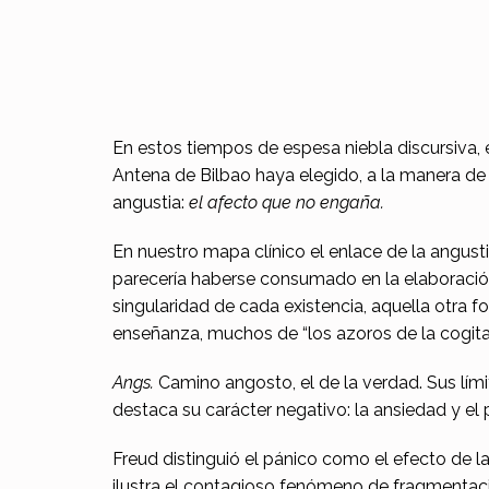
D
En estos tiempos de espesa niebla discursiva, 
Antena de Bilbao haya elegido, a la manera de
i
angustia:
el afecto que no engaña.
s
En nuestro mapa clínico el enlace de la angusti
t
parecería haberse consumado en la elaboració
singularidad de cada existencia, aquella otra for
i
enseñanza, muchos de “los azoros de la cogitac
n
Angs.
Camino angosto, el de la verdad. Sus lími
c
destaca su carácter negativo: la ansiedad y el
i
Freud distinguió el pánico como el efecto de la
ilustra el contagioso fenómeno de fragmentaci