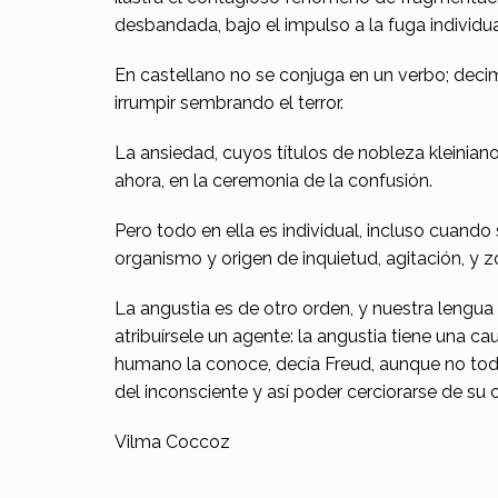
ó
desbandada, bajo el impulso a la fuga individu
n
En castellano no se conjuga en un verbo; decim
d
irrumpir sembrando el terror.
e
La ansiedad, cuyos títulos de nobleza kleinianos
ahora, en la ceremonia de la confusión.
l
a
Pero todo en ella es individual, incluso cuand
organismo y origen de inquietud, agitación, y z
a
La angustia es de otro orden, y nuestra lengua 
n
atribuírsele un agente: la angustia tiene una ca
g
humano la conoce, decía Freud, aunque no todos
del inconsciente y así poder cerciorarse de su
u
Vilma Coccoz
s