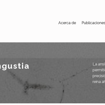
Acerca de
Publicacione
ngustia
La ansi
permiti
precisi
reina a