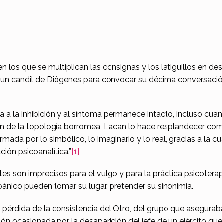
en los que se multiplican las consignas y los latiguillos en 
 un candil de Diógenes para convocar su décima conversación,
a a la inhibición y al síntoma permanece intacto, incluso cua
n de la topología borromea, Lacan lo hace resplandecer co
mada por lo simbólico, lo imaginario y lo real, gracias a la cu
ión psicoanalítica.”
[1]
tes son imprecisos para el vulgo y para la práctica psicoterap
 pánico pueden tomar su lugar, pretender su sinonimia.
 pérdida de la consistencia del Otro, del grupo que aseguraba 
ón ocasionada por la desaparición del jefe de un ejército qu