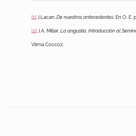
t
i
[1]
J.Lacan,
De nuestros antecedentes
. En O. E. 
a
[2]
J.A. Miller
, La angustia. Introducción al Semi
Vilma Coccoz.
Skip back to main navigation
Navegación de entradas