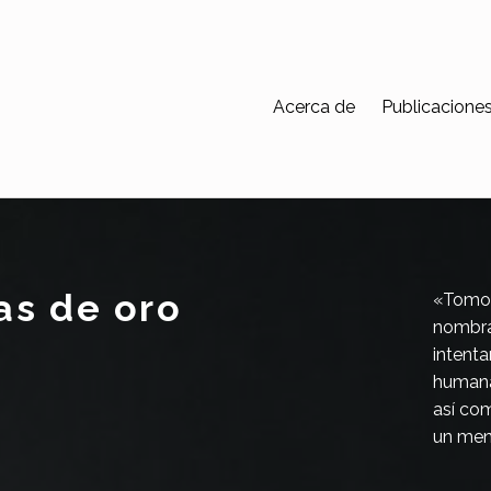
Acerca de
Publicacione
as de oro
«Tomo l
nombrar
intenta
humana
así com
un men