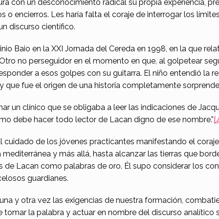
ura con un desconocimiento radical su propia experiencia, pre
ncierros. Les haría falta el coraje de interrogar los límites
n discurso científico.
ginio Baio en la XXI Jornada del Cereda en 1998, en la que r
tro no perseguidor en el momento en que, al golpetear según
responder a esos golpes con su guitarra. El niño entendió la 
y que fue el origen de una historia completamente sorprenden
har un clínico que se obligaba a leer las indicaciones de Ja
mo debe hacer todo lector de Lacan digno de ese nombre.”
[
al cuidado de los jóvenes practicantes manifestando el coraje 
editerránea y más allá, hasta alcanzar las tierras que borde
ras de Lacan como palabras de oro. Él supo considerar los c
elosos guardianes.
na y otra vez las exigencias de nuestra formación, combatiend
e tomar la palabra y actuar en nombre del discurso analítico