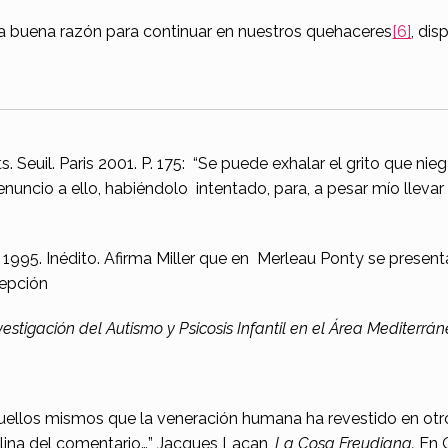
na buena razón para continuar en nuestros quehaceres
[6]
, di
its. Seuil. Paris 2001. P. 175: “Se puede exhalar el grito que ni
enuncio a ello, habiéndolo intentado, para, a pesar mío lleva
 1995. Inédito. Afirma Miller que en Merleau Ponty se prese
cepción
vestigación del Autismo y Psicosis Infantil en el Área Mediterrá
llos mismos que la veneración humana ha revestido en otro 
lina del comentario…” Jacques Lacan,
La Cosa Freudiana.
En O