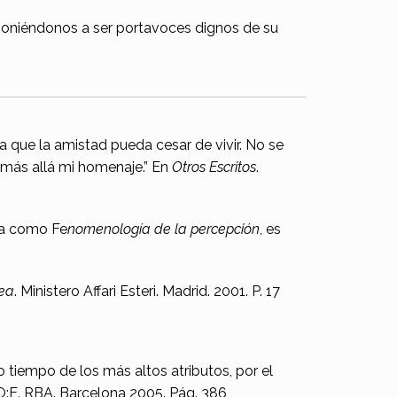
sponiéndonos a ser portavoces dignos de su
ega que la amistad pueda cesar de vivir. No se
r más allá mi homenaje.” En
Otros Escritos
.
nta como Fe
nomenología de la percepción
, es
nea
. Ministero Affari Esteri. Madrid. 2001. P. 17
tiempo de los más altos atributos, por el
:E. RBA. Barcelona 2005. Pág. 386