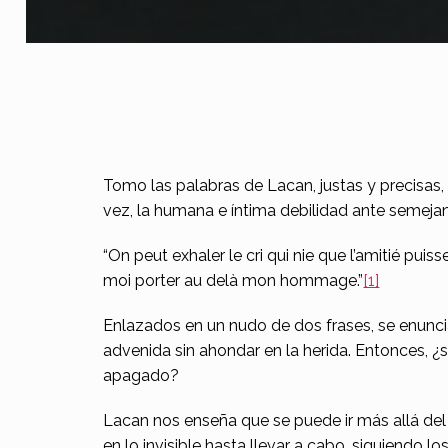
J
Tomo las palabras de Lacan, justas y precisas, 
vez, la humana e íntima debilidad ante semeja
u
“On peut exhaler le cri qui nie que l’amitié pui
d
moi porter au delà mon hommage.”
[1]
i
Enlazados en un nudo de dos frases, se enuncia
t
advenida sin ahondar en la herida. Entonces, ¿s
apagado?
h
Lacan nos enseña que se puede ir más allá del
,
en lo invisible hasta llevar a cabo, siguiendo 