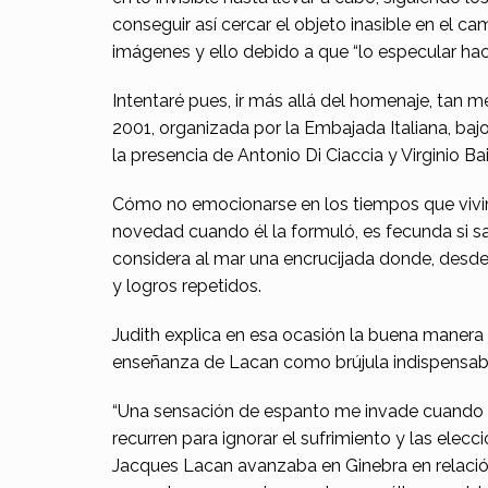
s
conseguir así cercar el objeto inasible en el c
imágenes y ello debido a que “lo especular hac
u
Intentaré pues, ir más allá del homenaje, tan me
s
2001, organizada por la Embajada Italiana, bajo
p
la presencia de Antonio Di Ciaccia y Virginio Ba
a
Cómo no emocionarse en los tiempos que vivim
novedad cuando él la formuló, es fecunda si sa
l
considera al mar una encrucijada donde, desde
a
y logros repetidos.
b
Judith explica en esa ocasión la buena manera 
enseñanza de Lacan como brújula indispensable
r
a
“Una sensación de espanto me invade cuando n
recurren para ignorar el sufrimiento y las ele
s
Jacques Lacan avanzaba en Ginebra en relación a