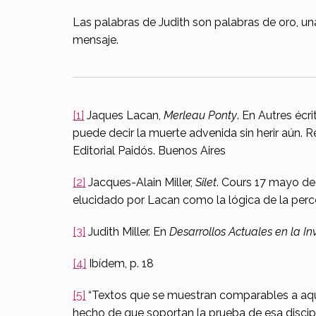
Las palabras de Judith son palabras de oro, u
mensaje.
[1]
Jaques Lacan,
Merleau Ponty
. En Autres écr
puede decir la muerte advenida sin herir aún. R
Editorial Paidós. Buenos Aires
[2]
Jacques-Alain Miller,
Silet
. Cours 17 mayo de
elucidado por Lacan como la lógica de la per
[3]
Judith Miller. En
Desarrollos Actuales en la In
[4]
Ibídem, p. 18
[5]
“Textos que se muestran comparables a aque
hecho de que soportan la prueba de esa discip