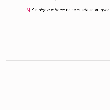
[6]
“Sin
algo que hacer
no se puede estar (
queh
Skip back to main navigation
Navegación de entradas