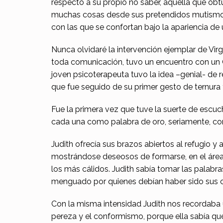
respecto a su propio no saber, aquélla que obt
d
muchas cosas desde sus pretendidos mutismos o e
e
con las que se confortan bajo la apariencia de u
o
Nunca olvidaré la intervención ejemplar de Vir
toda comunicación, tuvo un encuentro con un O
r
joven psicoterapeuta tuvo la idea –genial- de 
o
que fue seguido de su primer gesto de ternura 
Fue la primera vez que tuve la suerte de escuc
cada una como palabra de oro, seriamente, co
Judith ofrecía sus brazos abiertos al refugio y 
mostrándose deseosos de formarse, en el área m
los más cálidos. Judith sabía tomar las palab
menguado por quienes debían haber sido sus c
Con la misma intensidad Judith nos recordaba u
pereza y el conformismo, porque ella sabía qu