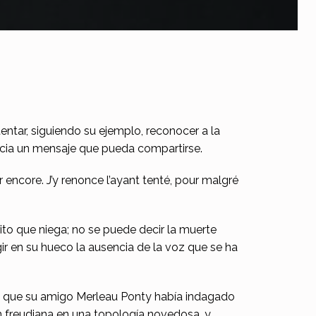
entar, siguiendo su ejemplo, reconocer a la
ncia un mensaje que pueda compartirse.
r encore. J’y renonce l’ayant tenté, pour malgré
ito que niega; no se puede decir la muerte
gir en su hueco la ausencia de la voz que se ha
en que su amigo Merleau Ponty había indagado
ión freudiana en una topología novedosa, y