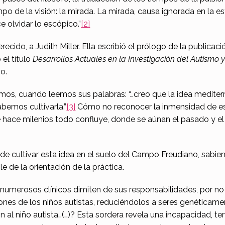
ampo de la visión: la mirada. La mirada, causa ignorada en la e
e olvidar lo escópico.”
[2]
recido, a Judith Miller. Ella escribió el prólogo de la publica
 el título
Desarrollos Actuales en la Investigación del Autismo y
io.
os, cuando leemos sus palabras: “…creo que la idea mediter
bemos cultivarla.”
[3]
Cómo no reconocer la inmensidad de es
 hace milenios todo confluye, donde se aúnan el pasado y el
de cultivar esta idea en el suelo del Campo Freudiano, sabien
 de la orientación de la práctica.
umerosos clínicos dimiten de sus responsabilidades, por no 
cciones de los niños autistas, reduciéndolos a seres genética
l niño autista…(…)? Esta sordera revela una incapacidad, temi