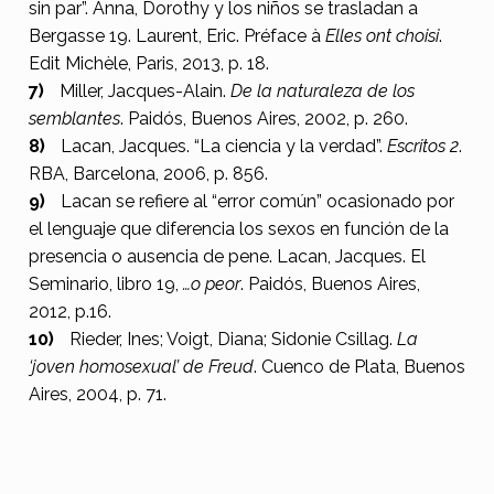
sin par”. Anna, Dorothy y los niños se trasladan a
Bergasse 19. Laurent, Eric. Préface à
Elles ont choisi
.
Edit Michèle, Paris, 2013, p. 18.
Miller, Jacques-Alain.
De la naturaleza de los
semblantes
. Paidós, Buenos Aires, 2002, p. 260.
Lacan, Jacques. “La ciencia y la verdad”.
Escritos 2
.
RBA, Barcelona, 2006, p. 856.
Lacan se refiere al “error común” ocasionado por
el lenguaje que diferencia los sexos en función de la
presencia o ausencia de pene. Lacan, Jacques. El
Seminario, libro 19,
…o peor
. Paidós, Buenos Aires,
2012, p.16.
Rieder, Ines; Voigt, Diana; Sidonie Csillag.
La
‘joven homosexual’ de Freud
. Cuenco de Plata, Buenos
Aires, 2004, p. 71.
Skip back to main navigation