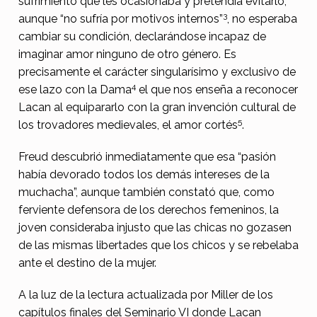
sufrimiento que les ocasionaba y pretendía evitarlo,
e
3
aunque “no sufría por motivos internos”
, no esperaba
u
cambiar su condición, declarándose incapaz de
d
imaginar amor ninguno de otro género. Es
.
precisamente el carácter singularísimo y exclusivo de
4
ese lazo con la Dama
el que nos enseña a reconocer
L
Lacan al equipararlo con la gran invención cultural de
a
5
los trovadores medievales, el amor cortés
.
j
Freud descubrió inmediatamente que esa “pasión
o
había devorado todos los demás intereses de la
v
muchacha”, aunque también constató que, como
e
ferviente defensora de los derechos femeninos, la
joven consideraba injusto que las chicas no gozasen
n
de las mismas libertades que los chicos y se rebelaba
h
ante el destino de la mujer.
o
A la luz de la lectura actualizada por Miller de los
m
capítulos finales del Seminario VI donde Lacan