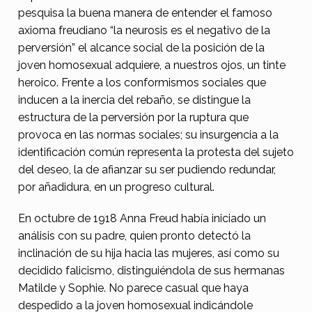
o
pesquisa la buena manera de entender el famoso
s
axioma freudiano “la neurosis es el negativo de la
e
perversión” el alcance social de la posición de la
joven homosexual adquiere, a nuestros ojos, un tinte
x
heroico. Frente a los conformismos sociales que
u
inducen a la inercia del rebaño, se distingue la
a
estructura de la perversión por la ruptura que
provoca en las normas sociales; su insurgencia a la
l
identificación común representa la protesta del sujeto
del deseo, la de afianzar su ser pudiendo redundar,
por añadidura, en un progreso cultural.
En octubre de 1918 Anna Freud había iniciado un
análisis con su padre, quien pronto detectó la
inclinación de su hija hacia las mujeres, así como su
decidido falicismo, distinguiéndola de sus hermanas
Matilde y Sophie. No parece casual que haya
despedido a la joven homosexual indicándole