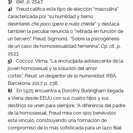
Ibíd.
, p. 2547.
Freud califica este tipo de elección “masculina”
caracterizada por “su humildad y tierno
desinterés
che poco spera e nulla chiede
” y destaca
también la peculiar renuncia o “retirada en función de
un tercero”. Freud, Sigmund. “Sobre la psicogénesis
de un caso de homosexualidad femenina”.
Op. cit.
, p.
2533.
Coccoz, Vilma. “La encrucijada adolescente de la
joven homosexual y la solución del amor
cortés”.
Freud, un despertar de la humanidad
. RBA,
Barcelona, 2017, p. 238.
En 1925 encuentra a Dorothy Burlingham llegada
a Viena desde EEUU con sus cuatro hijos y sus
destinos se unen para siempre. “A diferencia del padre
de la homosexual, Freud mira con ojos benévolos
este vínculo, construyendo una formación de
compromiso de lo más sofisticada para un lazo filial