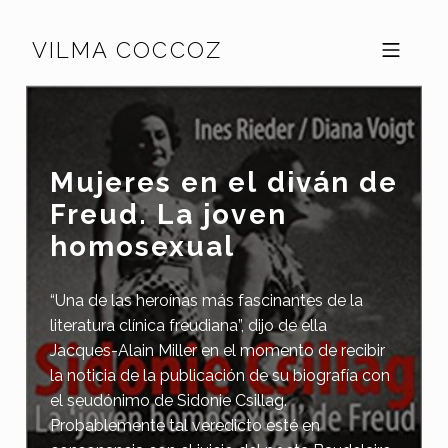
Skip to footer
Skip to main navigation
Skip to main content
VILMA COCCOZ
MOBILE MENU
Mujeres en el diván de
Freud. La joven
homosexual
“Una de las heroínas más fascinantes de la
literatura clínica freudiana”, dijo de ella
Jacques-Alain Miller en el momento de recibir
la noticia de la publicación de su biografía con
el seudónimo de Sidonie Csillag.
Probablemente tal veredicto esté en