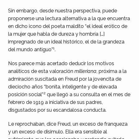
s
Sin embargo, desde nuestra perspectiva, puede
e
proponerse una lectura alternativa a la que encuentra
n
en dicho icono del poeta maldito “el ideal erótico de
e
la mujer que habla de dureza y hombría […]
l
impregnado de un ideal histórico, el de la grandeza
1
del mundo antiguo”
.
d
i
Nos parece más acertado deducir los motivos
v
analíticos de esta valoración
milleriana
, próxima a la
admiración suscitada en Freud por la jovencita de
á
dieciocho años “bonita, inteligente y de elevada
n
2
posición social”
que llegó a su consulta en el mes de
d
febrero de 1919 a iniciativa de sus padres,
disgustados por su escandalosa conducta.
e
F
Le reprochaban, dice Freud, un exceso de franqueza
r
y un exceso de disimulo. Ella era sensible al