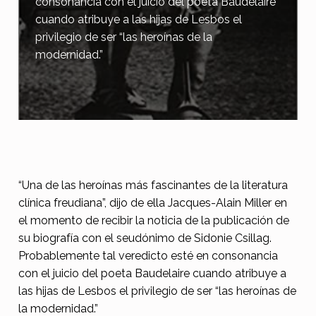
consonancia con el juicio del poeta Baudelaire
cuando atribuye a las hijas de Lesbos el
privilegio de ser “las heroínas de la
modernidad.”
M
“Una de las heroínas más fascinantes de la literatura
clínica freudiana”, dijo de ella Jacques-Alain Miller en
u
el momento de recibir la noticia de la publicación de
j
su biografía con el seudónimo de Sidonie Csillag.
e
Probablemente tal veredicto esté en consonancia
r
con el juicio del poeta Baudelaire cuando atribuye a
las hijas de Lesbos el privilegio de ser “las heroínas de
e
la modernidad.”